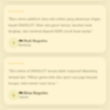
★★★★★
"Baru nemu platform situs slot online yang aksesnya ringan
kayak DNASLOT. Main slot gacor lancar, taruhan bola
lengkap, dan minimal deposit 5000 cocok buat santai."
🗪 Rudi Nugroho
X
Bandung
★★★★★
"Slot online di DNASLOT terasa lebih responsif dibanding
tempat lain. Pilihan game lotto dan sport nya juga banyak
banget, bikin betah main lama."
🗪 Bima Nugroho
Q
Jakarta