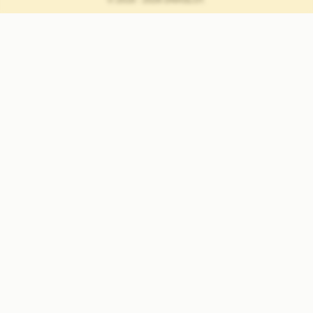
© 2016 - 2026 DNASLOT.