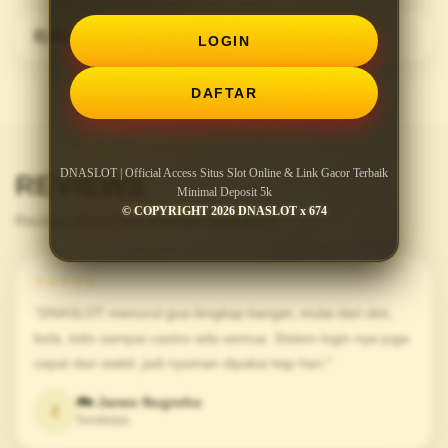
8) Apa keunggulan DNASLOT?
LOGIN
DAFTAR
DNASLOT | Official Access Situs Slot Online & Link Gacor Terbaik
REVIEWS
Minimal Deposit 5k
© COPYRIGHT 2026 DNASLOT x 674
Reviews Murni Dari Member DNASLOT
★★★★★
"DNASLOT menurut gua lengkap banget, mulai dari slot,
bola, lotto sampai casino ada semua. Sistem login nya juga
cepat dan stabil, jadi nyaman dipakai tiap hari."
🗪 Jarwo Nugroho
Z
Surabaya