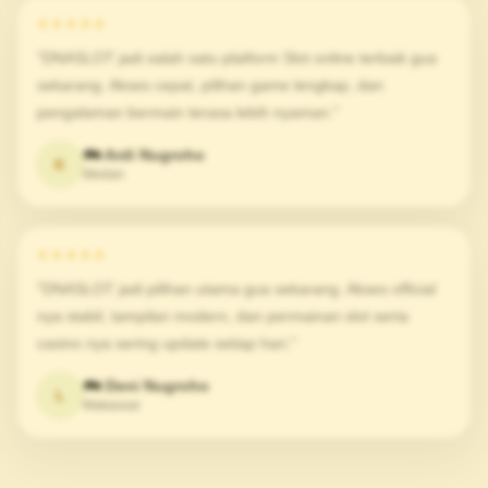
★★★★★
"DNASLOT jadi salah satu platform Slot online terbaik gua
sekarang. Akses cepat, pilihan game lengkap, dan
pengalaman bermain terasa lebih nyaman."
🗪 Ardi Nugroho
K
Medan
★★★★★
"DNASLOT jadi pilihan utama gua sekarang. Akses official
nya stabil, tampilan modern, dan permainan slot serta
casino nya sering update setiap hari."
🗪 Deni Nugroho
L
Makassar