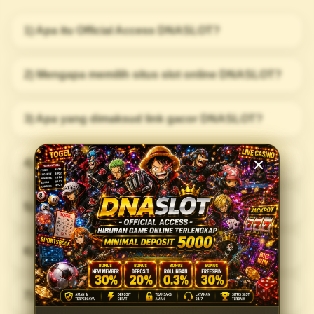
1) Apa itu Official Access DNASLOT?
2) Mengapa memilih situs slot online DNASLOT?
3) Apa yang dimaksud link gacor DNASLOT?
4) Berapa Minimal Deposit di DNASLOT?
5) Apa saja yang dibahas DNASLOT?
6) Siapa yang cocok menggunakan DNASLOT?
7) Mengapa Official Access penting?