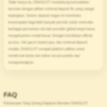
Tidak hanya itu, DNASLOT mendukung kemudahan
bermain dengan pilihan minimal deposit 5k yang sangat
terjangkau. Sistem deposit ringan ini membuka
kesempatan bagi lebih banyak pemain untuk mencoba
berbagai permainan slot dari provider global tanpa harus
mengeluarkan modal besar. Dengan kombinasi official
access, link gacor terpercaya, dan minimal deposit
rendah, DNASLOT menjadi platform pilihan untuk
menikmati dunia slot online secara praktis dan
menguntungkan.
FAQ
Pertanyaan Yang Sering Diajukan Member DNASLOT